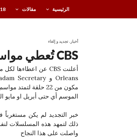
خطى
الرئيسية
مقالات
/18
لى
دل
لمحتوى
ي
ل
أخبار
،
تجديد و إلغاء
ال
CBS تُعطي مواسم كاملة لـ4 مسلسلات
تل
ف
زي
و
مكون من 22 حلقة لتمت
ن
الموسم أي حتى أبريل او مايو الق
ال
ع
خبر التجديد لم يكن مستغرباً 
رب
ذلك لتمهد هذه المسلسلات لنفس
ي
واصلت على هذا النجاح