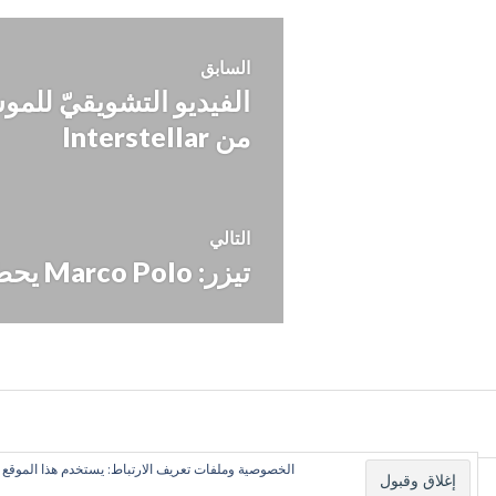
تصفّح
السابق
المقالة
المقالات
من Interstellar
السابقة:
التالي
تيزر: Marco Polo يحط رحاله بـNetflix
المقالة
التالية:
الخصوصية وملفات تعريف الارتباط: يستخدم هذا الموقع م
كل الأراء تعبّر عن رأي الكاتب وحده, ولا