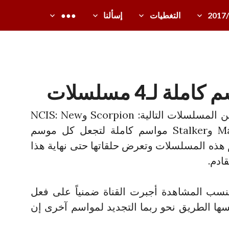
2017
التغطيات
إسألنا
●●●
أعلنت CBS عن اعطاءها لكل من المسلسلات التالية: Scorpion وNCIS: New
Orleans و Madam Secretary وStalker مواسم كاملة لتجعل كل موسم
د مواسم هذه المسلسلات وتعرض حلقاتها حتى نهاية هذا
ادم.
فنسب المشاهدة أجبرت القناة ضمنياً على فعل
ها الطريق نحو ربما التجديد لمواسم آخرى إن