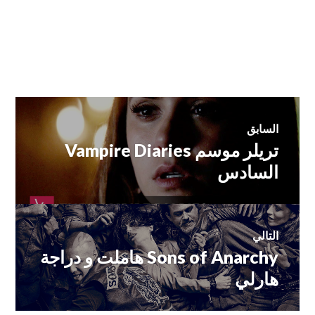
تصفّح
السابق
تريلر موسم Vampire Diaries
المقالة
المقالات
السابقة:
السادس
التالي
Sons of Anarchy هاملت و دراجة
المقالة
التالية:
هارلي