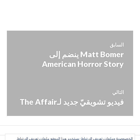
تصفّح
السابق
Matt Bomer ينضم إلى
المقالة
المقالات
السابقة:
American Horror Story
التالي
فيديو تشويقيّ جديد لـThe Affair
المقالة
التالية:
الخصوصية وملفات تعريف الارتباط: يستخدم هذا الموقع ملفات تعريف الارتباط.