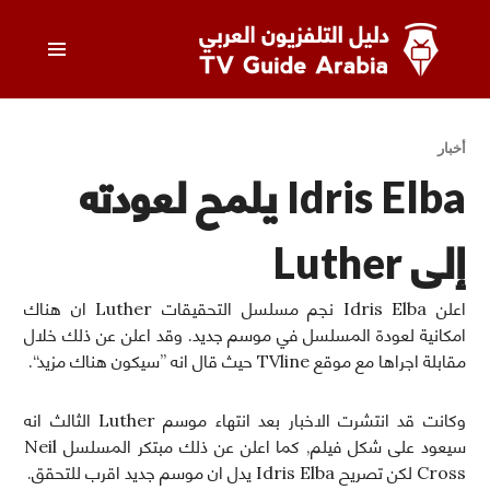
خطى
القائمة
لى
لمحتوى
الرئيسي
دليل التلفزيون العربي
أخبار
Idris Elba يلمح لعودته
إلى Luther
اعلن Idris Elba نجم مسلسل التحقيقات Luther ان هناك
امكانية لعودة المسلسل في موسم جديد. وقد اعلن عن ذلك خلال
مقابلة اجراها مع موقع TVline حيث قال انه ”سيكون هناك مزيد“.
وكانت قد انتشرت الاخبار بعد انتهاء موسم Luther الثالث انه
سيعود على شكل فيلم, كما اعلن عن ذلك مبتكر المسلسل Neil
Cross لكن تصريح Idris Elba يدل ان موسم جديد اقرب للتحقق.